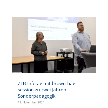
ZLB-Infotag mit brown-bag-session zu zwei Jahren Sonderpädagogik
ZLB-Infotag mit brown-bag-
session zu zwei Jahren
Sonderpädagogik
11. November 2024