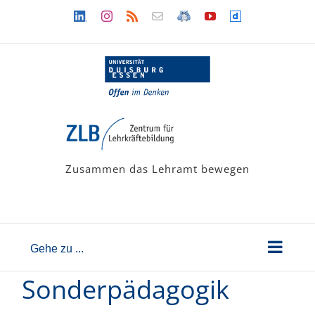
Zum
Linkedin
Instagram
Rss
Newsletter
LehramtsWiki
YouTube
Dailymotion
Inhalt
springen
Zusammen das Lehramt bewegen
Gehe zu ...
Sonderpädagogik