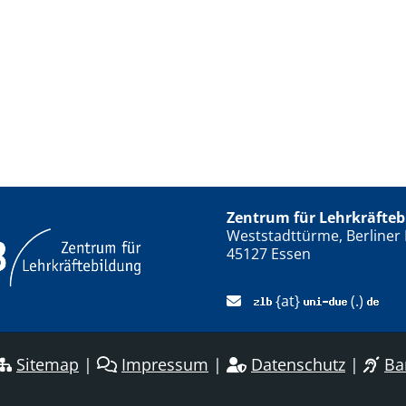
Zentrum für Lehrkräfteb
Weststadttürme, Berliner 
45127 Essen
{at}
(.)
Sitemap
|
Impressum
|
Datenschutz
|
Bar