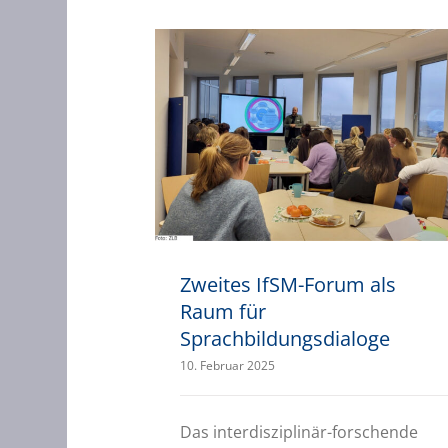
Zweites IfSM-Forum als Raum für Sprachbildungsdialoge
Zweites IfSM-Forum als
Raum für
Sprachbildungsdialoge
10. Februar 2025
Das interdisziplinär-forschende