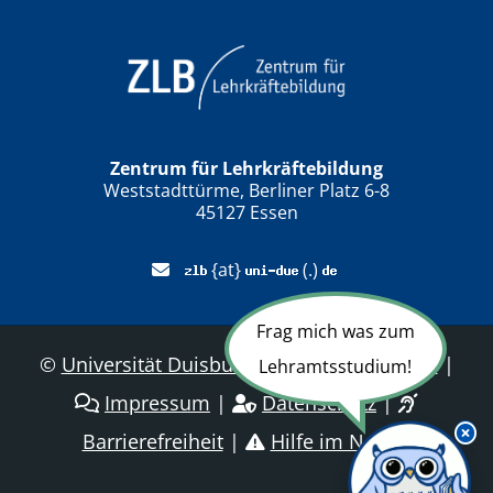
Zentrum für Lehrkräftebildung
Weststadttürme, Berliner Platz 6-8
45127 Essen
{at}
(.)
Frag mich was zum
©
Universität Duisburg-Essen
|
Sitemap
|
Lehramtsstudium!
Impressum
|
Datenschutz
|
Barrierefreiheit
|
Hilfe im Notfall