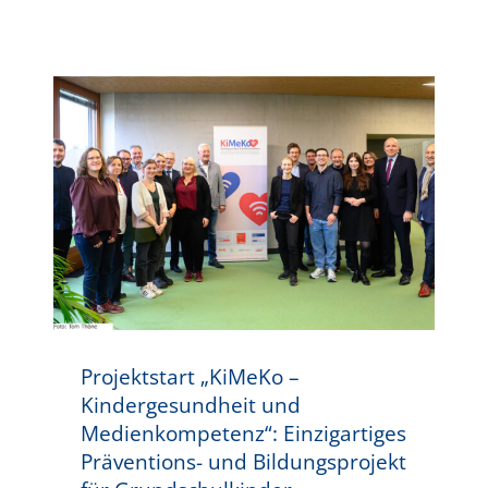
Projektstart „KiMeKo – Kindergesundheit und Medienkompetenz“: Einzigartiges Präventions- und Bildungsprojekt für Grundschulkinder
Projektstart „KiMeKo –
Kindergesundheit und
Medienkompetenz“: Einzigartiges
Präventions- und Bildungsprojekt