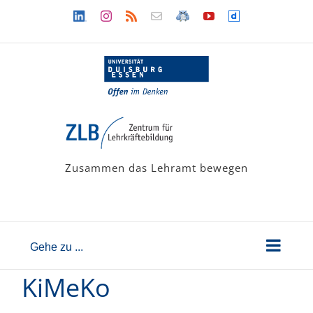
Zum
Linkedin
Instagram
Rss
Newsletter
LehramtsWiki
YouTube
Dailymotion
Inhalt
springen
Zusammen das Lehramt bewegen
Gehe zu ...
KiMeKo