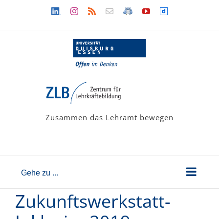
Zum
Linkedin
Instagram
Rss
Newsletter
LehramtsWiki
YouTube
Dailymotion
Inhalt
springen
Zusammen das Lehramt bewegen
Gehe zu ...
Zukunftswerkstatt-