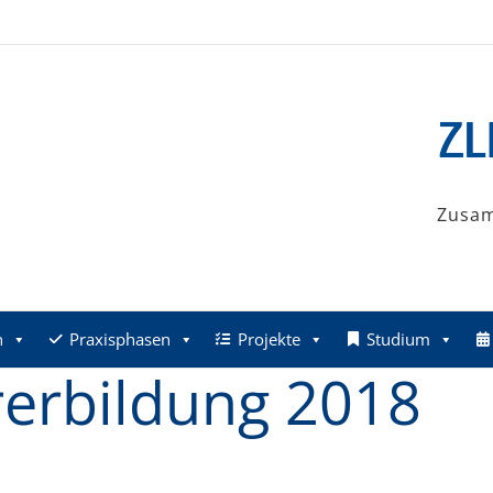
Zusa
n
Praxisphasen
Projekte
Studium
rerbildung 2018