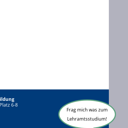
ildung
Platz 6-8
Frag mich was zum
Lehramtsstudium!