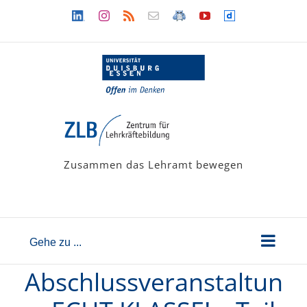
Zum
Linkedin
Instagram
Rss
Newsletter
LehramtsWiki
YouTube
Dailymotion
Inhalt
springen
Zusammen das Lehramt bewegen
Gehe zu ...
Abschlussveranstaltun