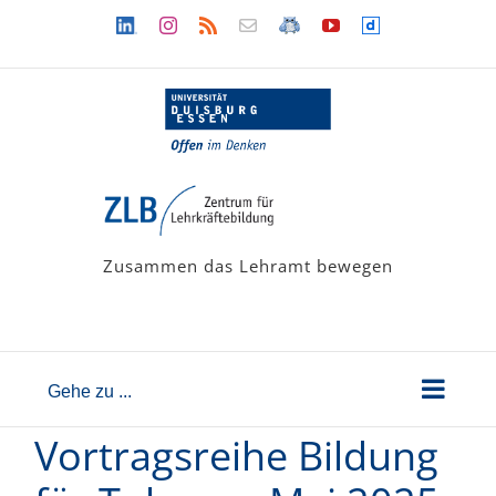
Zum
Linkedin
Instagram
Rss
Newsletter
LehramtsWiki
YouTube
Dailymotion
Inhalt
springen
Zusammen das Lehramt bewegen
Gehe zu ...
Vortragsreihe Bildung