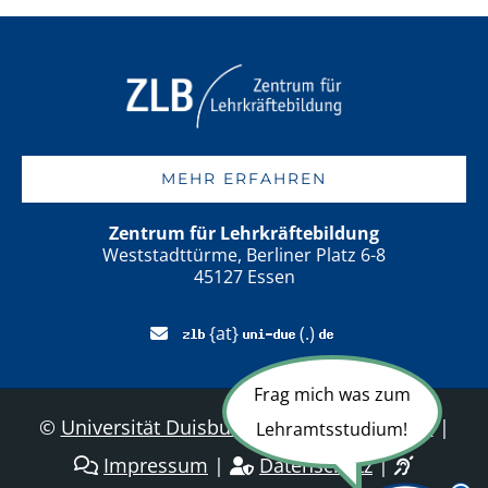
MEHR ERFAHREN
Zentrum für Lehrkräftebildung
Weststadttürme, Berliner Platz 6-8
45127 Essen
{at}
(.)
Frag mich was zum
©
Universität Duisburg-Essen
|
Sitemap
|
Lehramtsstudium!
Impressum
|
Datenschutz
|